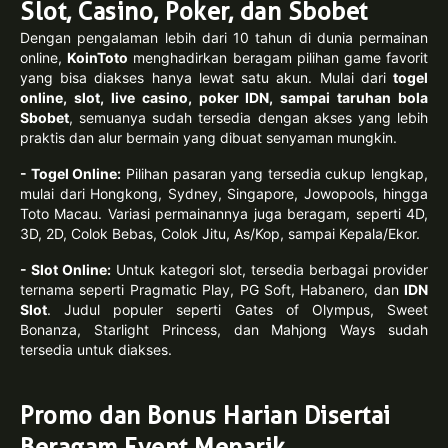
Slot, Casino, Poker, dan Sbobet
Dengan pengalaman lebih dari 10 tahun di dunia permainan
online,
KoinToto
menghadirkan beragam pilihan game favorit
yang bisa diakses hanya lewat satu akun. Mulai dari
togel
online, slot, live casino, poker IDN, sampai taruhan bola
Sbobet
, semuanya sudah tersedia dengan akses yang lebih
praktis dan alur bermain yang dibuat senyaman mungkin.
- Togel Online:
Pilihan pasaran yang tersedia cukup lengkap,
mulai dari Hongkong, Sydney, Singapore, Jowopools, hingga
Toto Macau. Variasi permainannya juga beragam, seperti 4D,
3D, 2D, Colok Bebas, Colok Jitu, As/Kop, sampai Kepala/Ekor.
- Slot Online:
Untuk kategori slot, tersedia berbagai provider
ternama seperti Pragmatic Play, PG Soft, Habanero, dan
IDN
Slot
. Judul populer seperti Gates of Olympus, Sweet
Bonanza, Starlight Princess, dan Mahjong Ways sudah
tersedia untuk diakses.
Promo dan Bonus Harian Disertai
Beragam Event Menarik