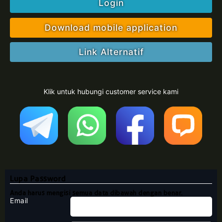
Login
Download mobile application
Link Alternatif
Klik untuk hubungi customer service kami
Lupa Password
Anda harus mengisi semua data dibawah dengan benar.
Email