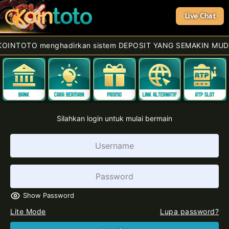
Live Chat
INTOTO menghadirkan sistem DEPOSIT YANG SEMAKIN MUDAH Deng
Silahkan login untuk mulai bermain
Show Password
Lite Mode
Lupa password?